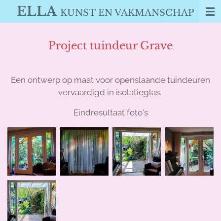
ELLA
Ga
KUNST EN VAKMANSCHAP
direct
naar
Project tuindeur Grave
de
hoofdinhoud
Een ontwerp op maat voor openslaande tuindeuren
vervaardigd in isolatieglas.
Eindresultaat foto's