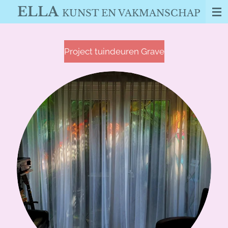
ELLA
Ga
KUNST EN VAKMANSCHAP
direct
naar
de
Project tuindeuren Grave
hoofdinhoud