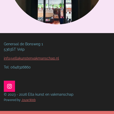
Generaal de Bonsweg 1
5363ST Velp
info@ellakunstenvakmanschap.nl
Tel: 0648326860
I
n
© 2023 - 2026 Ella kunst en vakmanschap
s
Powered by
JouwWeb
t
a
g